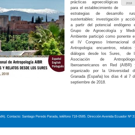
prácticas agroecológicas
2018
para el establecimiento de
estrategias de desarrollo rura
sustentables: investigación y acció
a partir del potencial endógeno e
Grupo de Agroecología y Medi
Ambiente participó como ponente e
el IV Congreso Internacional d
Antropologia: encuentros, relatos 
diálogos desde los Sures, de l
Asociación de Antropólogo
Iberoamericanos en Red (AIBR) 
organizado por la Universidad d
Granada (España) los días 4 al 7 d
septiembre de 2018.
A). Contacto: Santiago Peredo Parada, teléfono 718-0585. Dirección Avenida Ecuador Nº 