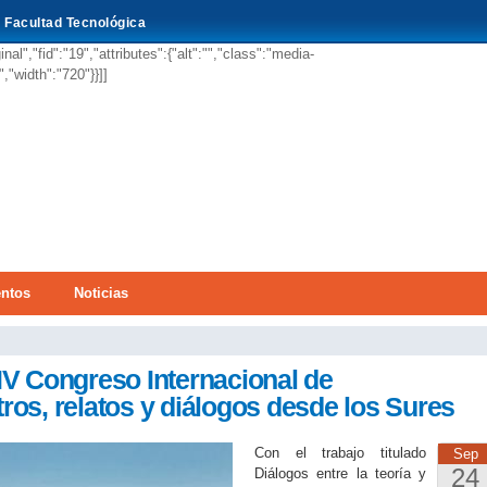
Pasar al
Facultad Tecnológica
contenido
principal
l","fid":"19","attributes":{"alt":"","class":"media-
,"width":"720"}}]]
ntos
Noticias
aquí
IV Congreso Internacional de
ros, relatos y diálogos desde los Sures
Con el trabajo titulado
Sep
24
Diálogos entre la teoría y