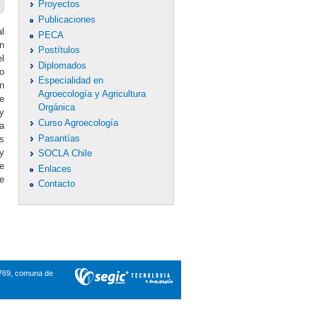
Proyectos
Publicaciones
l
PECA
n
Postítulos
l
Diplomados
o
Especialidad en
n
Agroecología y Agricultura
e
Orgánica
y
Curso Agroecología
a
Pasantías
s
y
SOCLA Chile
e
Enlaces
e
Contacto
3769, comuna de