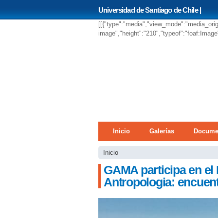
Universidad de Santiago de Chile |
[[{"type":"media","view_mode":"media_origina
image","height":"210","typeof":"foaf:Image"
Menú principal
Inicio
Galerías
Docume
Se encuentra usted 
Inicio
GAMA participa en el 
Antropologia: encuent