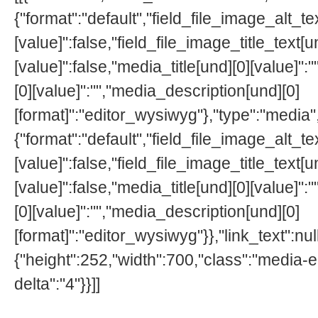
{"format":"default","field_file_image_alt_te
[value]":false,"field_file_image_title_text[u
[value]":false,"media_title[und][0][value]"
[0][value]":"","media_description[und][0]
[format]":"editor_wysiwyg"},"type":"media",
{"format":"default","field_file_image_alt_te
[value]":false,"field_file_image_title_text[u
[value]":false,"media_title[und][0][value]"
[0][value]":"","media_description[und][0]
[format]":"editor_wysiwyg"}},"link_text":null
{"height":252,"width":700,"class":"media-e
delta":"4"}}]]