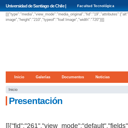
Pa
Universidad de Santiago de Chile |
Facultad Tecnológica
co
pri
[[{"type":"media","view_mode":"media_original","fid":"19","attributes":{"alt
image","height":"210","typeof":"foaf:Image","width":"720"}}]]
Menú principal
Inicio
Galerías
Documentos
Noticias
Se encuentra usted aquí
Inicio
Presentación
[[{"fid":"261","view_mode":"default","fields"