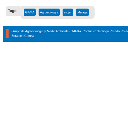
Tags:
GAMA
Agroecología
mujer
Málaga
Grupo de Agroecología y Medio Ambiente (GAMA). Contacto: Santiago Peredo Parad
Estación Central.