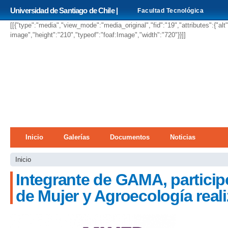
Pa
Universidad de Santiago de Chile |
Facultad Tecnológica
co
pri
[[{"type":"media","view_mode":"media_original","fid":"19","attributes":{"alt
image","height":"210","typeof":"foaf:Image","width":"720"}}]]
Menú principal
Inicio
Galerías
Documentos
Noticias
Se encuentra usted aquí
Inicio
Integrante de GAMA, particip
de Mujer y Agroecología real