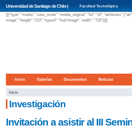
Pa
Universidad de Santiago de Chile |
Facultad Tecnológica
co
pri
[[{"type":"media","view_mode":"media_original","fid":"19","attributes":{"alt
image","height":"210","typeof":"foaf:Image","width":"720"}}]]
Menú principal
Inicio
Galerías
Documentos
Noticias
Se encuentra usted aquí
Inicio
Investigación
Invitación a asistir al III Sem