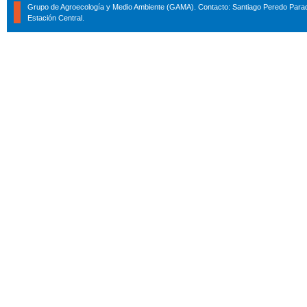
Grupo de Agroecología y Medio Ambiente (GAMA). Contacto: Santiago Peredo Parad
Estación Central.