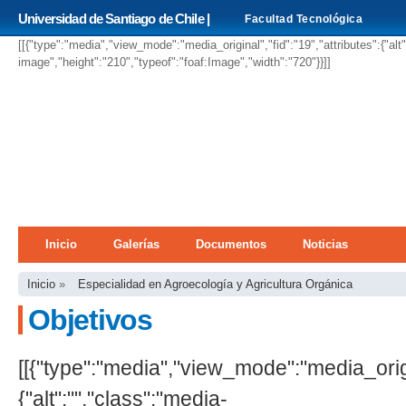
Pa
Universidad de Santiago de Chile |
Facultad Tecnológica
co
pri
[[{"type":"media","view_mode":"media_original","fid":"19","attributes":{"alt
image","height":"210","typeof":"foaf:Image","width":"720"}}]]
Menú principal
Inicio
Galerías
Documentos
Noticias
Se encuentra usted aquí
Inicio
»
Especialidad en Agroecología y Agricultura Orgánica
Objetivos
[[{"type":"media","view_mode":"media_origin
{"alt":"","class":"media-