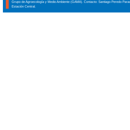
Grupo de Agroecología y Medio Ambiente (GAMA). Contacto: Santiago Peredo Parad
Estación Central.