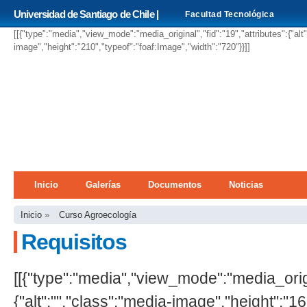
Pa
Universidad de Santiago de Chile |
Facultad Tecnológica
co
pri
[[{"type":"media","view_mode":"media_original","fid":"19","attributes":{"alt
image","height":"210","typeof":"foaf:Image","width":"720"}}]]
Menú principal
Inicio
Galerías
Documentos
Noticias
Se encuentra usted aquí
Inicio
»
Curso Agroecología
Requisitos
[[{"type":"media","view_mode":"media_origin
{"alt":"","class":"media-image","height":"